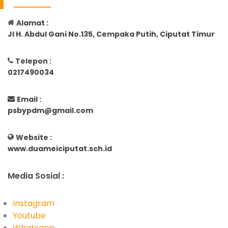
Alamat :
Jl H. Abdul Gani No.135, Cempaka Putih, Ciputat Timur
Telepon :
0217490034
Email :
psbypdm@gmail.com
Website :
www.duameiciputat.sch.id
Media Sosial :
Instagram
Youtube
Whatsapp