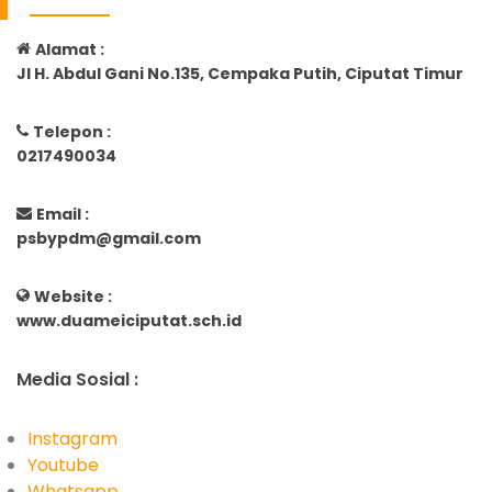
Alamat :
Jl H. Abdul Gani No.135, Cempaka Putih, Ciputat Timur
Telepon :
0217490034
Email :
psbypdm@gmail.com
Website :
www.duameiciputat.sch.id
Media Sosial :
Instagram
Youtube
Whatsapp